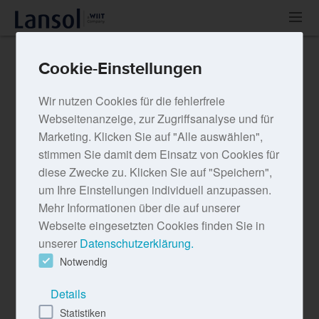
Themen
Neuste Beiträge
Cookie-Einstellungen
Produkte
Wir nutzen Cookies für die fehlerfreie
Webseitenanzeige, zur Zugriffsanalyse und für
Unternehmen
Marketing. Klicken Sie auf "Alle auswählen",
stimmen Sie damit dem Einsatz von Cookies für
lansol.de
diese Zwecke zu. Klicken Sie auf "Speichern",
um Ihre Einstellungen individuell anzupassen.
Mehr Informationen über die auf unserer
Webseite eingesetzten Cookies finden Sie in
unserer
Datenschutzerklärung.
Notwendig
06.11.2020
Details
LANSOL zum Webhoster des Jahres 2020
Statistiken
ausgezeichnet