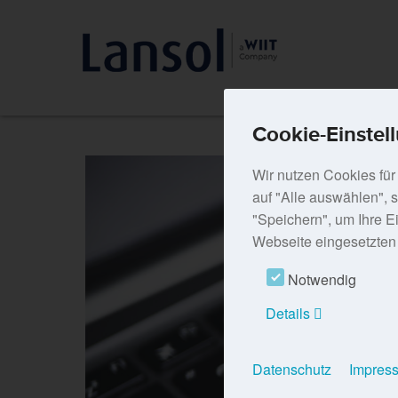
Cookie-Einstel
Wir nutzen Cookies für 
auf "Alle auswählen", 
"Speichern", um Ihre E
Webseite eingesetzten 
Notwendig
Details
Datenschutz
Impres