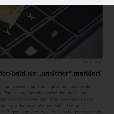
Lansol GmbH
n bald als „unsicher“ markiert
 zu einem wesentlichen Thema geworden, private wie
 Fokus darauf. Das gilt insbesondere bei Online
ktransaktionen sowie Identifizierungsvorgängen, die
ten und anderem zunehmend etabliert werden.
 als Zugang zum Internet, werden seit längerem verstärkt