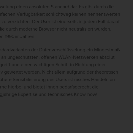
sselung einen absoluten Standard dar. Es gibt durch die
infachen Verfügbarkeit schlichtweg keinen nennenswerten
u verzichten. Der User ist einerseits in jedem Fall darauf
die durch moderne Browser nicht neutralisiert würden.
en 1990er-Jahren!
tandardvarianten der Datenverschlüsselung ein Mindestmaß
l an ungeschützten, offenen WLAN-Netzwerken absolut
eift und einen wichtigen Schritt in Richtung einer
v gewertet werden. Nicht allein aufgrund der theoretisch
here Sensibilisierung des Users ist rasches Handeln an
rne hierbei und bietet Ihnen bedarfsgerecht die
angjährige Expertise und technisches Know-how!