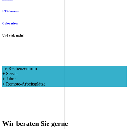
FTP-Server
Colocation
Und viele mehr!
m²
Rechenzentrum
+
Server
+
Jahre
+
Remote-Arbeitsplätze
Wir beraten Sie gerne