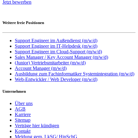
Jetzt bewerben
Weitere freie Positionen
Support Engineer im Außendienst (m/w/d)
Support Engineer im IT-Helpdesk (m/w/d)
Support Engineer im Cloud-Support (m/w/d)
Sales Manager / Key Account Manager (m/w/d)
(Junior) Vertriebsmitarbeiter (m/w/d)
Account Manager (m/w/d)
Ausbildung zum Fachinformatiker Systemintegration (m/w/d)
Web-Entwickler / Web Developer (m/w/d)
Unternehmen
Über uns
AGB
Karriere
Sitemap
Verträge hier kündigen
Kontakt
Meldung gem. LkSG/ HinSchG